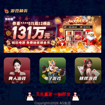
全国体校U系列锦标赛由国家体育总局青少司主办，旨在
为各级各类体校提供更多比赛机会，帮助年轻运动员积
累比赛经验、提升综合能力，为小将们搭建交流、竞
争、学习的平台，并通过比赛进一步发掘、培养竞技后
备人才。全国体校U系列锦标赛在全国9个省市全面展
开，锦标赛包括羽毛球、游泳、排球、田径、篮球、乒
乓球和跆拳道共7个单项比赛以及1个涵盖冰球、高山滑
雪、单板滑雪、短道速滑的冬季综合项目比赛。吸引了
来自全国的306所各级各类体校参赛，总体规模达到452
8人。